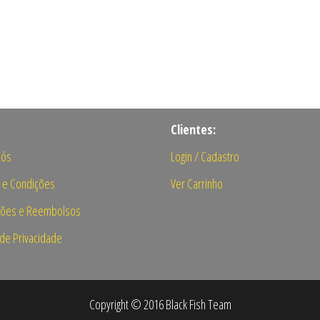
Clientes:
nós
Login / Cadastro
 e Condições
Ver Carrinho
ções e Reembolsos
a de Privacidade
Copyright © 2016 Black Fish Team