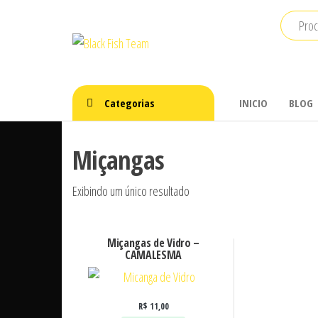
Pular
para
Black
Pesca
o
Camping
Fish
conteúdo
e
Team
Náutica
Categorias
INICIO
BLOG
Miçangas
Exibindo um único resultado
Miçangas de Vidro –
CAMALESMA
R$
11,00