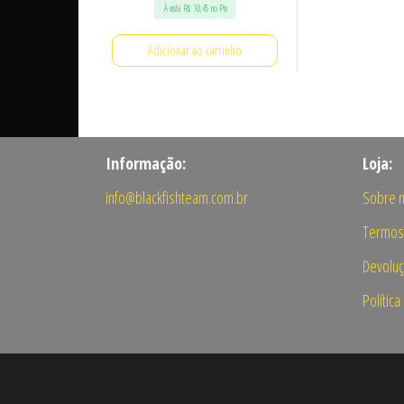
À vista
R$
10,45
no Pix
Adicionar ao carrinho
Informação:
Loja:
info@blackfishteam.com.br
Sobre 
Termos
Devolu
Polític