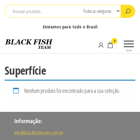
Pular
para
o
Enviamos para todo o Brasil
conteúdo
Black
Pesca
0
Fish
Camping
Menu
e
Team
Náutica
Superfície
Nenhum produto foi encontrado para a sua seleção.
Informação:
info@blackfishteam.com.br