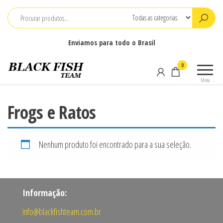
Pular
para
o
Enviamos para todo o Brasil
conteúdo
Black
Pesca
0
Fish
Camping
Menu
e
Team
Náutica
Frogs e Ratos
Nenhum produto foi encontrado para a sua seleção.
Informação:
info@blackfishteam.com.br